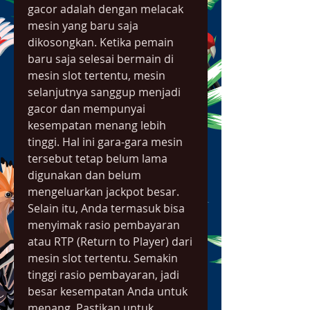
gacor adalah dengan melacak 
mesin yang baru saja 
dikosongkan. Ketika pemain 
baru saja selesai bermain di 
mesin slot tertentu, mesin 
selanjutnya sanggup menjadi 
gacor dan mempunyai 
kesempatan menang lebih 
tinggi. Hal ini gara-gara mesin 
tersebut tetap belum lama 
digunakan dan belum 
mengeluarkan jackpot besar.
Selain itu, Anda termasuk bisa 
menyimak rasio pembayaran 
atau RTP (Return to Player) dari 
mesin slot tertentu. Semakin 
tinggi rasio pembayaran, jadi 
besar kesempatan Anda untuk 
menang. Pastikan untuk 