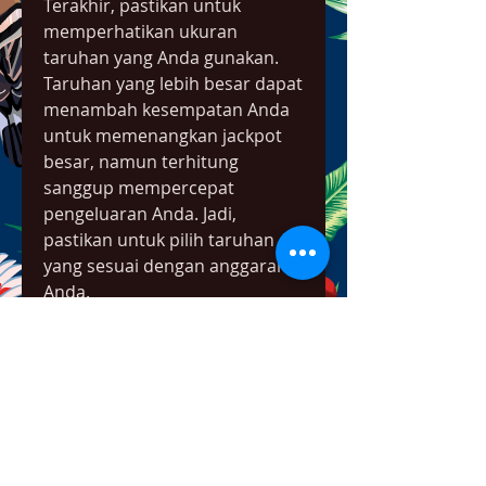
Terakhir, pastikan untuk 
memperhatikan ukuran 
taruhan yang Anda gunakan. 
Taruhan yang lebih besar dapat 
menambah kesempatan Anda 
untuk memenangkan jackpot 
besar, namun terhitung 
sanggup mempercepat 
pengeluaran Anda. Jadi, 
pastikan untuk pilih taruhan 
yang sesuai dengan anggaran 
Anda.
Dengan pakai bocoran slot 
gacor ini, Anda mampu 
menambah peluang Anda 
untuk capai kemenangan besar 
di game slot. Jangan lupa untuk 
selamanya bermain dengan 
bertanggung jawab dan 