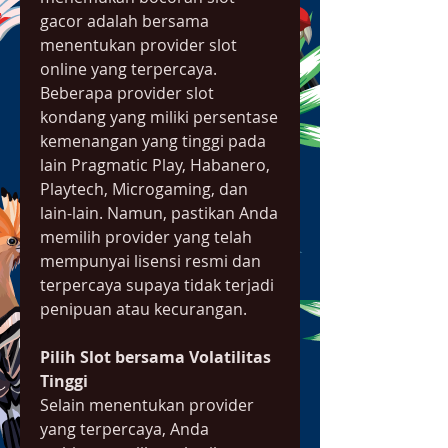
gacor adalah bersama 
menentukan provider slot 
online yang terpercaya. 
Beberapa provider slot 
kondang yang miliki persentase 
kemenangan yang tinggi pada 
lain Pragmatic Play, Habanero, 
Playtech, Microgaming, dan 
lain-lain. Namun, pastikan Anda 
memilih provider yang telah 
mempunyai lisensi resmi dan 
terpercaya supaya tidak terjadi 
penipuan atau kecurangan.
Pilih Slot bersama Volatilitas 
Tinggi
Selain menentukan provider 
yang terpercaya, Anda 