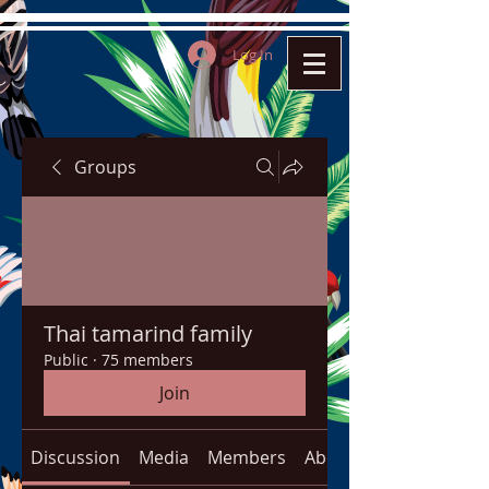
Log In
Groups
Thai tamarind family
Public
·
75 members
Join
Discussion
Media
Members
About