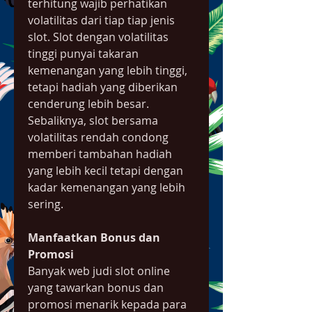
terhitung wajib perhatikan 
volatilitas dari tiap tiap jenis 
slot. Slot dengan volatilitas 
tinggi punyai takaran 
kemenangan yang lebih tinggi, 
tetapi hadiah yang diberikan 
cenderung lebih besar. 
Sebaliknya, slot bersama 
volatilitas rendah condong 
memberi tambahan hadiah 
yang lebih kecil tetapi dengan 
kadar kemenangan yang lebih 
sering.
Manfaatkan Bonus dan 
Promosi
Banyak web judi slot online 
yang tawarkan bonus dan 
promosi menarik kepada para 