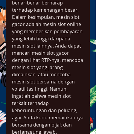
benar-benar berharap 
terhadap kemenangan besar.
Dalam kesimpulan, mesin slot 
gacor adalah mesin slot online 
yang memberikan pembayaran 
yang lebih tinggi daripada 
mesin slot lainnya. Anda dapat 
mencari mesin slot gacor 
dengan lihat RTP-nya, mencoba 
mesin slot yang jarang 
dimainkan, atau mencoba 
mesin slot bersama dengan 
volatilitas tinggi. Namun, 
ingatlah bahwa mesin slot 
terkait terhadap 
keberuntungan dan peluang, 
agar Anda kudu memainkannya 
bersama dengan bijak dan 
bertanggung jawab.