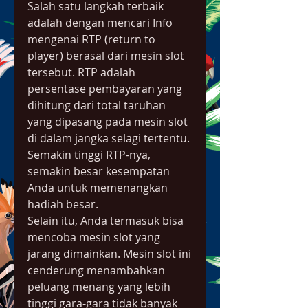
Salah satu langkah terbaik 
adalah dengan mencari Info 
mengenai RTP (return to 
player) berasal dari mesin slot 
tersebut. RTP adalah 
persentase pembayaran yang 
dihitung dari total taruhan 
yang dipasang pada mesin slot 
di dalam jangka selagi tertentu. 
Semakin tinggi RTP-nya, 
semakin besar kesempatan 
Anda untuk memenangkan 
hadiah besar.
Selain itu, Anda termasuk bisa 
mencoba mesin slot yang 
jarang dimainkan. Mesin slot ini 
cenderung menambahkan 
peluang menang yang lebih 
tinggi gara-gara tidak banyak 