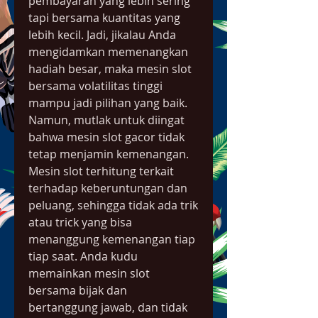
pembayaran yang lebih sering 
tapi bersama kuantitas yang 
lebih kecil. Jadi, jikalau Anda 
mengidamkan memenangkan 
hadiah besar, maka mesin slot 
bersama volatilitas tinggi 
mampu jadi pilihan yang baik.
Namun, mutlak untuk diingat 
bahwa mesin slot gacor tidak 
tetap menjamin kemenangan. 
Mesin slot terhitung terkait 
terhadap keberuntungan dan 
peluang, sehingga tidak ada trik 
atau trick yang bisa 
menanggung kemenangan tiap 
tiap saat. Anda kudu 
memainkan mesin slot 
bersama bijak dan 
bertanggung jawab, dan tidak 