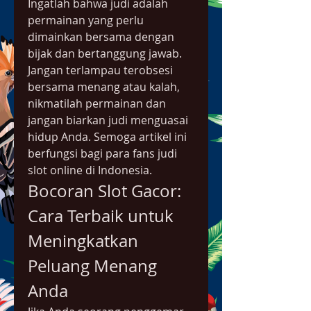
Ingatlah bahwa judi adalah 
permainan yang perlu 
dimainkan bersama dengan 
bijak dan bertanggung jawab. 
Jangan terlampau terobsesi 
bersama menang atau kalah, 
nikmatilah permainan dan 
jangan biarkan judi menguasai 
hidup Anda. Semoga artikel ini 
berfungsi bagi para fans judi 
slot online di Indonesia.
Bocoran Slot Gacor: 
Cara Terbaik untuk 
Meningkatkan 
Peluang Menang 
Anda