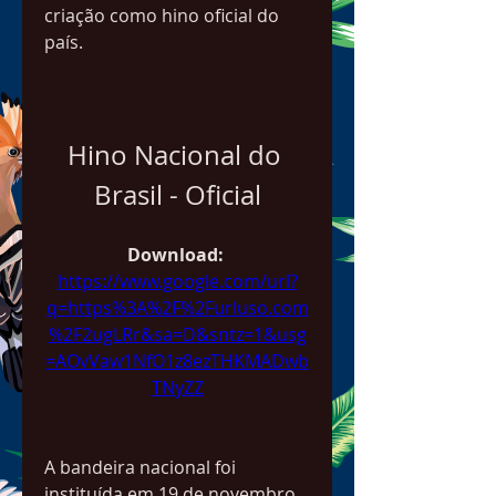
criação como hino oficial do 
país.
Hino Nacional do 
Brasil - Oficial
Download: 
https://www.google.com/url?
q=https%3A%2F%2Furluso.com
%2F2ugLRr&sa=D&sntz=1&usg
=AOvVaw1NfO1z8ezTHKMADwb
TNyZZ
A bandeira nacional foi 
instituída em 19 de novembro 