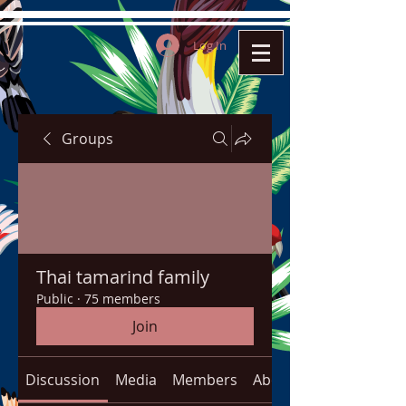
Log In
Groups
Thai tamarind family
Public
·
75 members
Join
Discussion
Media
Members
About