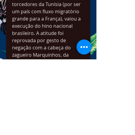
torcedores da Tunísia (por ser 
um país com fluxo migratório 
grande para a França), vaiou a 
execução do hino nacional 
brasileiro. A atitude foi 
reprovada por gesto de 
negação com a cabeça do 
zagueiro Marquinhos, da 
seleção brasileira.
Além desses motivos, a lorota 
não para em pé por um motivo 
simples: os hinos dos países 
em jogos da Copa do Mundo 
são executados apenas 
instrumentalmente, não há 
intérpretes. Relembre abaixo 
como foi a estreia da seleção 
brasileira em 2014: 041b061a72