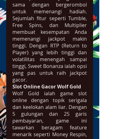
sama dengan bergerombol 
untuk memenangi hadiah. 
Sejumlah fitur seperti Tumble, 
Free Spins, dan Multiplier 
membuat kesempatan Anda 
memenangi jackpot makin 
tinggi. Dengan RTP (Return to 
Player) yang lebih tinggi dan 
volatilitas menengah sampai 
tinggi, Sweet Bonanza ialah opsi 
yang pas untuk raih jackpot 
gacor.
Slot Online Gacor Wolf Gold
Wolf Gold ialah game slot 
online dengan topik serigala 
dan keelokan alam liar. Dengan 
5 gulungan dan 25 garis 
pembayaran, game ini 
tawarkan beragam feature 
menarik seperti Money Respin, 