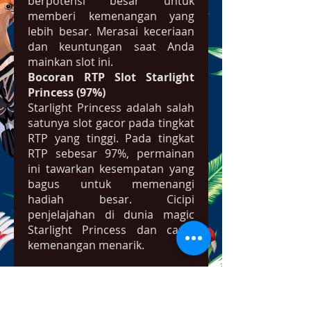
berpotensi besar untuk 
memberi kemenangan yang 
lebih besar. Merasai keceriaan 
dan keuntungan saat Anda 
mainkan slot ini.
Bocoran RTP Slot Starlight 
Princess (97%)
Starlight Princess adalah salah 
satunya slot gacor pada tingkat 
RTP yang tinggi. Pada tingkat 
RTP sebesar 97%, permainan 
ini tawarkan kesempatan yang 
bagus untuk memenangi 
hadiah besar. Cicipi 
penjelajahan di dunia magic 
Starlight Princess dan capai 
kemenangan menarik.
Bocoran Pola Tepat 