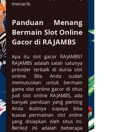
menarik.
Panduan Menang 
Bermain Slot Online 
Gacor di RAJAMBS
Apa itu slot gacor RAJAMBS? 
RAJAMBS adalah salah satunya 
provider terbaik di dunia slot 
online. Bila Anda sudah 
memutuskan untuk bermain 
game slot online gacor di situs 
judi slot online RAJAMBS, ada 
banyak panduan yang penting 
Anda ikutinya supaya bisa 
kuasai permainan slot online 
yang disiapkan oleh situs ini. 
Berikut ini adalah beberapa 