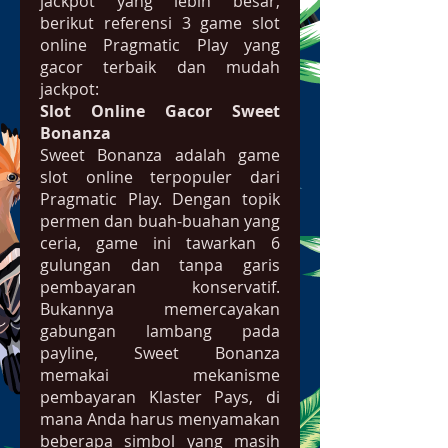
jackpot yang lebih besar, 
berikut referensi 3 game slot 
online Pragmatic Play yang 
gacor terbaik dan mudah 
jackpot:
Slot Online Gacor Sweet 
Bonanza
Sweet Bonanza adalah game 
slot online terpopuler dari 
Pragmatic Play. Dengan topik 
permen dan buah-buahan yang 
ceria, game ini tawarkan 6 
gulungan dan tanpa garis 
pembayaran konservatif. 
Bukannya memercayakan 
gabungan lambang pada 
payline, Sweet Bonanza 
memakai mekanisme 
pembayaran Klaster Pays, di 
mana Anda harus menyamakan 
beberapa simbol yang masih 