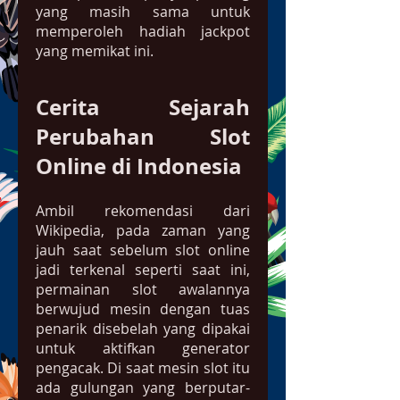
yang masih sama untuk 
memperoleh hadiah jackpot 
yang memikat ini.
Cerita Sejarah 
Perubahan Slot 
Online di Indonesia
Ambil rekomendasi dari 
Wikipedia, pada zaman yang 
jauh saat sebelum slot online 
jadi terkenal seperti saat ini, 
permainan slot awalannya 
berwujud mesin dengan tuas 
penarik disebelah yang dipakai 
untuk aktifkan generator 
pengacak. Di saat mesin slot itu 
ada gulungan yang berputar-