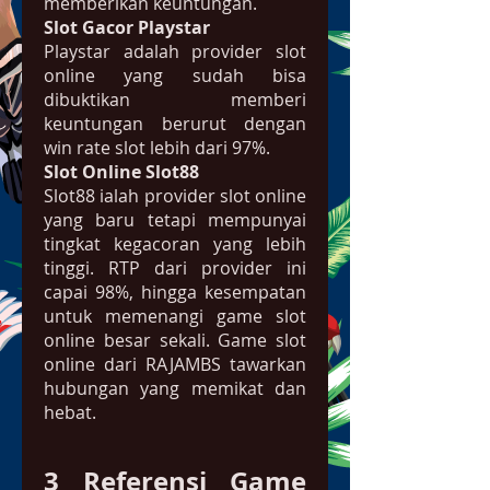
memberikan keuntungan.
Slot Gacor Playstar
Playstar adalah provider slot 
online yang sudah bisa 
dibuktikan memberi 
keuntungan berurut dengan 
win rate slot lebih dari 97%.
Slot Online Slot88
Slot88 ialah provider slot online 
yang baru tetapi mempunyai 
tingkat kegacoran yang lebih 
tinggi. RTP dari provider ini 
capai 98%, hingga kesempatan 
untuk memenangi game slot 
online besar sekali. Game slot 
online dari RAJAMBS tawarkan 
hubungan yang memikat dan 
hebat.
3 Referensi Game 