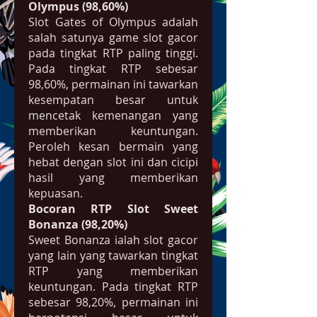
Olympus (98,60%)
Slot Gates of Olympus adalah 
salah satunya game slot gacor 
pada tingkat RTP paling tinggi. 
Pada tingkat RTP sebesar 
98,60%, permainan ini tawarkan 
kesempatan besar untuk 
mencetak kemenangan yang 
memberikan keuntungan. 
Peroleh kesan bermain yang 
hebat dengan slot ini dan cicipi 
hasil yang memberikan 
kepuasan.
Bocoran RTP Slot Sweet 
Bonanza (98,20%)
Sweet Bonanza ialah slot gacor 
yang lain yang tawarkan tingkat 
RTP yang memberikan 
keuntungan. Pada tingkat RTP 
sebesar 98,20%, permainan ini 