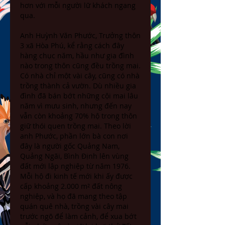
hơn với mỗi người lữ khách ngang 
qua.
Anh Huỳnh Văn Phước, Trưởng thôn 
3 xã Hòa Phú, kể rằng cách đây 
hàng chục năm, hầu như gia đình 
nào trong thôn cũng đều trồng mai. 
Có nhà chỉ một vài cây, cũng có nhà 
trồng thành cả vườn. Dù nhiều gia 
đình đã bán bớt những cội mai lâu 
năm vì mưu sinh, nhưng đến nay 
vẫn còn khoảng 70% hộ trong thôn 
giữ thói quen trồng mai. Theo lời 
anh Phước, phần lớn bà con nơi 
đây là người gốc Quảng Nam, 
Quảng Ngãi, Bình Định lên vùng 
đất mới lập nghiệp từ năm 1976. 
Mỗi hộ đi kinh tế mới khi ấy được 
cấp khoảng 2.000 m² đất nông 
nghiệp, và họ đã mang theo tập 
quán quê nhà, trồng vài cây mai 
trước ngõ để làm cảnh, để xua bớt 