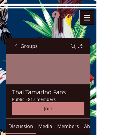
Log In
Groups
Thai Tamarind Fans
Public
·
817 members
Join
Discussion
Media
Members
About