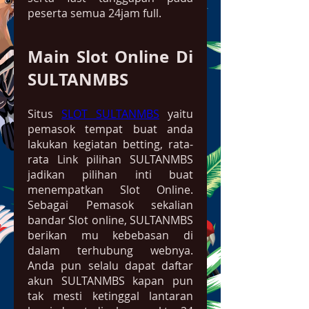
peserta semua 24jam full.
Main Slot Online Di 
SULTANMBS
Situs 
SLOT SULTANMBS
 yaitu 
pemasok tempat buat anda 
lakukan kegiatan betting, rata-
rata Link pilihan SULTANMBS 
jadikan pilihan inti buat 
menempatkan Slot Online. 
Sebagai Pemasok sekalian 
bandar Slot online, SULTANMBS 
berikan mu kebebasan di 
dalam terhubung webnya. 
Anda pun selalu dapat daftar 
akun SULTANMBS kapan pun 
tak mesti ketinggal lantaran 