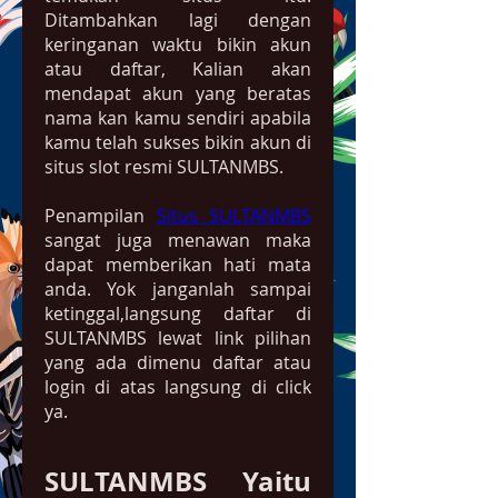
Ditambahkan lagi dengan 
keringanan waktu bikin akun 
atau daftar, Kalian akan 
mendapat akun yang beratas 
nama kan kamu sendiri apabila 
kamu telah sukses bikin akun di 
situs slot resmi SULTANMBS.
Penampilan 
Situs SULTANMBS
sangat juga menawan maka 
dapat memberikan hati mata 
anda. Yok janganlah sampai 
ketinggal,langsung daftar di 
SULTANMBS lewat link pilihan 
yang ada dimenu daftar atau 
login di atas langsung di click 
ya.
SULTANMBS Yaitu 