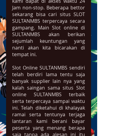
kami dapat di akses waktu 24 
Jam non-stop. Beberapa bettor 
sekarang bisa cari situs SLOT 
SULTANMBS terpercaya secara 
gampang. Main Slot online di 
SULTANMBS akan berikan 
sejumlah keuntungan yang 
nanti akan kita bicarakan di 
tempat ini.
Slot Online SULTANMBS sendiri 
telah berdiri lama tentu saja 
banyak supplier lain nya yang 
kalah saingan sama situs Slot 
online SULTANMBS terbaik 
serta terpercaya sampai waktu 
ini. Telah diketahui di khalayak 
ramai serta tentunya terjaga 
lantaran kami berani bayar 
peserta yang menang berapa 
saja tanpa ada alesan ini itu 