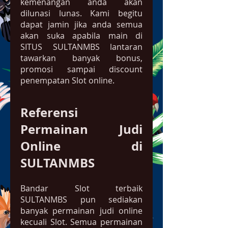
kemenangan anda akan 
dilunasi lunas. Kami begitu 
dapat jamin jika anda semua 
akan suka apabila main di 
SITUS SULTANMBS lantaran 
tawarkan banyak bonus, 
promosi sampai discount 
penempatan Slot online.
Referensi 
Permainan Judi 
Online di 
SULTANMBS
Bandar Slot terbaik 
SULTANMBS pun sediakan 
banyak permainan judi online 
kecuali Slot. Semua permainan 