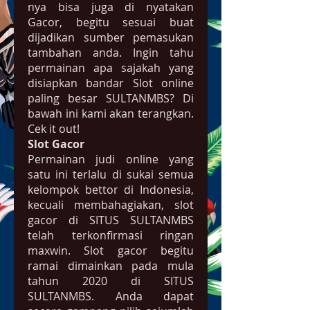
nya bisa juga di nyatakan 
Gacor, begitu sesuai buat 
dijadikan sumber pemasukan 
tambahan anda. Ingin tahu 
permainan apa sajakah yang 
disiapkan bandar Slot online 
paling besar SULTANMBS? Di 
bawah ini kami akan terangkan. 
Cek it out!
Slot Gacor
Permainan judi online yang 
satu ini terlalu di sukai semua 
kelompok bettor di Indonesia, 
kecuali membahagiakan, slot 
gacor di SITUS SULTANMBS 
telah terkonfirmasi ringan 
maxwin. Slot gacor begitu 
ramai dimainkan pada mula 
tahun 2020 di SITUS 
SULTANMBS. Anda dapat 