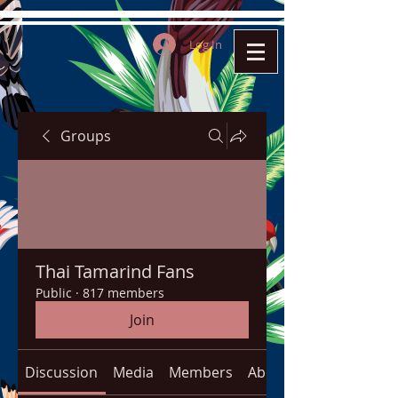
Log In
Groups
Thai Tamarind Fans
Public
·
817 members
Join
Discussion
Media
Members
About