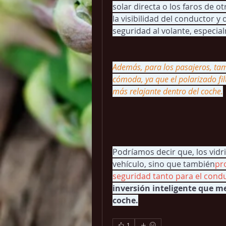
solar directa o los faros de o
la visibilidad del conductor y
seguridad al volante, especia
Además, para los pasajeros, tam
cómoda, ya que el polarizado fil
más relajante dentro del coche.
Podríamos decir que, los vidri
vehículo, sino que también
pr
seguridad tanto para el cond
inversión inteligente que mej
coche.
1