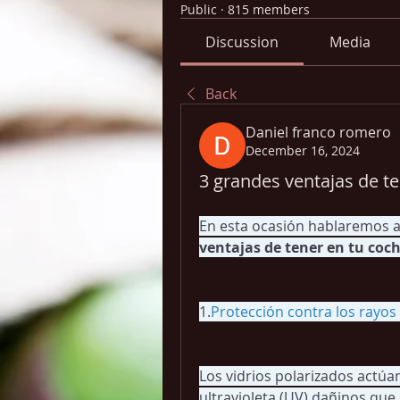
Public
·
815 members
Discussion
Media
Back
Daniel franco romero
December 16, 2024
3 grandes ventajas de te
En esta ocasión hablaremos a
ventajas de tener en tu coch
1.
Protección contra los rayos 
Los vidrios polarizados actúa
ultravioleta (UV) dañinos que 