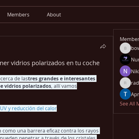
Members
About
Member
bo
bowow8
Nu
ner vidrios polarizados en tu coche
Nik
cerca de las
tres grandes e interesantes 
rad
e vidrios polarizados
, allí vamos
radhika
Apn
See All
UV y reducción del calor​
n como una barrera eficaz contra los rayos 
pueden penetrar a través de los cristales 