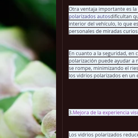
Otra ventaja importante es la
polarizados autos
dificultan q
interior del vehículo, lo que 
personales de miradas curiosa
En cuanto a la seguridad, en c
polarización puede ayudar a m
se rompe, minimizando el riesg
los vidrios polarizados en un
3.
Mejora de la experiencia vi
Los vidrios polarizados reduc