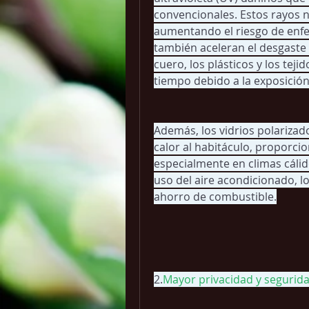
convencionales. Estos rayos no
aumentando el riesgo de enfe
también aceleran el desgaste d
cuero, los plásticos y los tej
tiempo debido a la exposición
Además, los vidrios polarizad
calor al habitáculo, proporc
especialmente en climas cáli
uso del aire acondicionado, lo
ahorro de combustible.
2.
Mayor privacidad y segurida