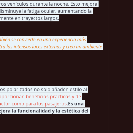
tros vehículos durante la noche. Esto mejora 
 disminuye la fatiga ocular, aumentando la 
lmente en trayectos largos.
bién se convierte en una experiencia más 
tra las intensas luces externas y crea un ambiente 
os polarizados no solo añaden estilo al 
oporcionan beneficios prácticos y de 
uctor como para los 
pasajeros
.
Es
 una 
ora la funcionalidad y la estética del 