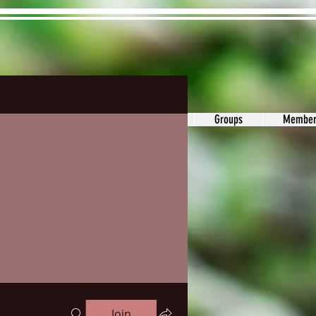
ons&Answers
Noodle
Blog
Groups
Member
Join