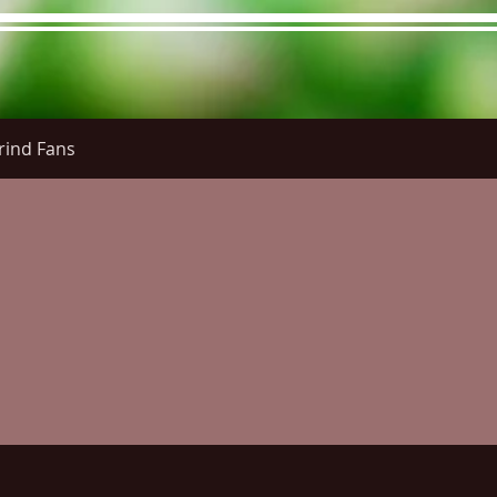
rind Fans
re Menu
Menus (New)
Online Orders (New)
Questi