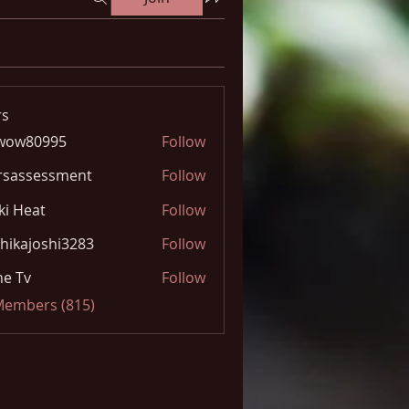
s
wow80995
Follow
0995
rsassessment
Follow
ki Heat
Follow
hikajoshi3283
Follow
joshi3283
e Tv
Follow
 Members (815)