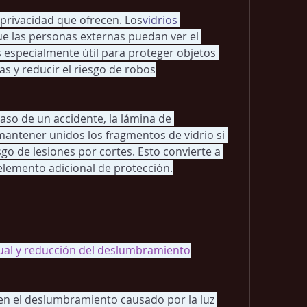
 privacidad que ofrecen. Los
vidrios 
ue las personas externas puedan ver el 
es especialmente útil para proteger objetos 
s y reducir el riesgo de robos
aso de un accidente, la lámina de 
antener unidos los fragmentos de vidrio si 
o de lesiones por cortes. Esto convierte a 
 elemento adicional de protección.
sual y reducción del deslumbramiento​
en el deslumbramiento causado por la luz 