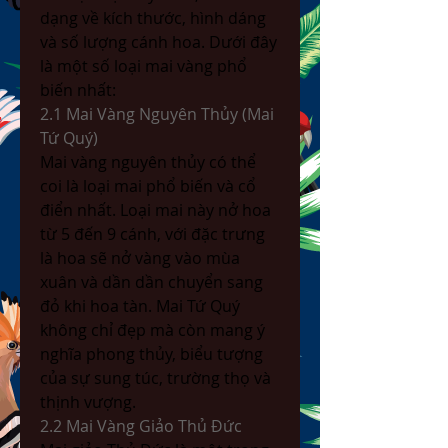
dạng về kích thước, hình dáng 
và số lượng cánh hoa. Dưới đây 
là một số loại mai vàng phổ 
biến nhất:
2.1 Mai Vàng Nguyên Thủy (Mai 
Tứ Quý)
Mai vàng nguyên thủy có thể 
coi là loại mai phổ biến và cổ 
điển nhất. Loại mai này nở hoa 
từ 5 đến 9 cánh, với đặc trưng 
là hoa sẽ nở vàng vào mùa 
xuân và dần dần chuyển sang 
đỏ khi hoa tàn. Mai Tứ Quý 
không chỉ đẹp mà còn mang ý 
nghĩa phong thủy, biểu tượng 
của sự sung túc, trường thọ và 
thịnh vượng.
2.2 Mai Vàng Giảo Thủ Đức