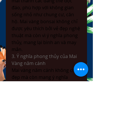
mai thành các dáng thế độc 
đáo, phù hợp với không gian 
sống nhỏ như chung cư, căn 
hộ. Mai vàng bonsai không chỉ 
được yêu thích bởi vẻ đẹp nghệ 
thuật mà còn vì ý nghĩa phong 
thủy, mang lại bình an và may 
mắn.
3. Ý nghĩa phong thủy của Mai 
Vàng năm cánh
Mai vàng năm cánh không chỉ 
đẹp mà còn mang ý nghĩa 
phong thủy sâu sắc. Theo quan 
niệm dân gian, hoa mai vàng 
tượng trưng cho sự trường thọ, 
phú quý và thịnh vượng. Năm 
cánh hoa của mai tượng trưng 
cho 5 điều phúc: Phú, Quý, Thọ, 
Khang, Ninh – tức giàu sang, 