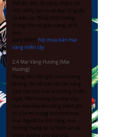
thể lên đến 30 cánh, thậm chí 
100 cánh, tạo ra vẻ đẹp lộng lẫy 
và kiêu sa, đồng thời tượng 
trưng cho sự giàu sang, phú 
quý.
Xem thêm: 
hội mua bán mai 
vàng miền tây
.
2.4 Mai Vàng Hương (Mai 
Hương)
Đúng như tên gọi, mai hương 
không chỉ nổi bật với sắc vàng 
tươi mà còn toả ra hương thơm 
ngát. Mùi hương dịu nhẹ của 
loại mai này làm tăng thêm giá 
trị của nó trong thú chơi hoa 
mai. Người ta cho rằng, mai 
hương mang lại sự bình an và 
thịnh vượng cho gia chủ.