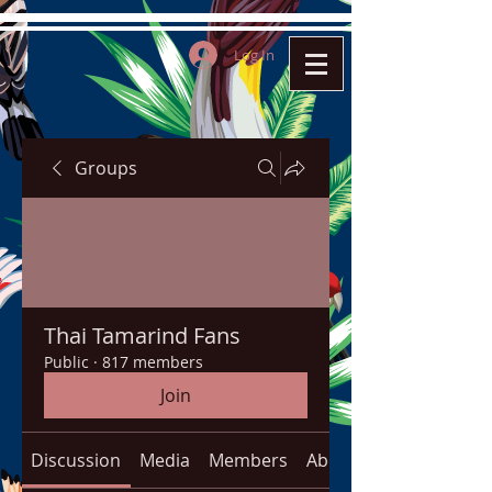
Log In
Groups
Thai Tamarind Fans
Public
·
817 members
Join
Discussion
Media
Members
About