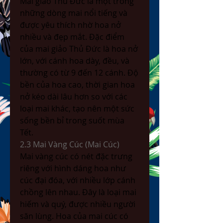
Mai giảo Thủ Đức là một trong 
những dòng mai nổi tiếng và 
được yêu thích nhờ hoa nở 
nhiều và đẹp mắt. Đặc điểm 
của mai giảo Thủ Đức là hoa nở 
lớn, với cánh hoa dày, đều, và 
thường có từ 9 đến 12 cánh. Độ 
bền của hoa cao, thời gian hoa 
nở kéo dài lâu hơn so với các 
loại mai khác, tạo nên một sức 
sống bền bỉ trong suốt mùa 
Tết.
2.3 Mai Vàng Cúc (Mai Cúc)
Mai vàng cúc có nét đặc trưng 
riêng với hình dáng hoa như 
cúc đại đóa, với nhiều lớp cánh 
chồng lên nhau. Đây là loại mai 
hiếm và quý, được nhiều người 
săn lùng. Hoa của mai cúc có 