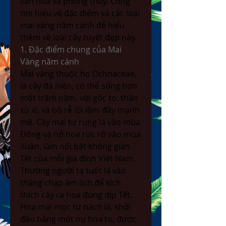
văn hóa và phong thủy. Cùng 
tìm hiểu về đặc điểm và các loại 
mai vàng năm cánh để hiểu 
thêm về loài cây tuyệt đẹp này.
1. Đặc điểm chung của Mai 
Vàng năm cánh
Mai vàng thuộc họ Ochnaceae, 
là cây đa niên, có thể sống hơn 
một trăm năm, với gốc to, thân 
xù xì, và bộ rễ lồi lõm đầy mạnh 
mẽ. Cây mai tự rụng lá vào mùa 
Đông và nở hoa rực rỡ vào mùa 
Xuân, làm nổi bật không gian 
Tết của mỗi gia đình Việt Nam. 
Thường người ta tuốt lá vào 
tháng chạp âm lịch để kích 
thích cây ra hoa đúng dịp Tết.
Hoa mai mọc từ nách lá, khởi 
đầu bằng một nụ hoa to, được 