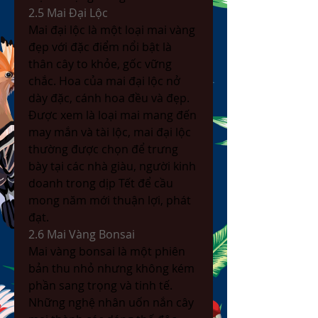
2.5 Mai Đại Lộc
Mai đại lộc là một loại mai vàng 
đẹp với đặc điểm nổi bật là 
thân cây to khỏe, gốc vững 
chắc. Hoa của mai đại lộc nở 
dày đặc, cánh hoa đều và đẹp. 
Được xem là loại mai mang đến 
may mắn và tài lộc, mai đại lộc 
thường được chọn để trưng 
bày tại các nhà giàu, người kinh 
doanh trong dịp Tết để cầu 
mong năm mới thuận lợi, phát 
đạt.
2.6 Mai Vàng Bonsai
Mai vàng bonsai là một phiên 
bản thu nhỏ nhưng không kém 
phần sang trọng và tinh tế. 
Những nghệ nhân uốn nắn cây 