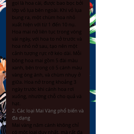
gọi là hoa cái, được bao bọc bởi 
lớp vỏ lụa bên ngoài. Khi vỏ lụa 
bung ra, một chùm hoa nhỏ 
xuất hiện với từ 1 đến 10 nụ. 
Hoa mai nở liên tục trong vòng 
vài ngày, với hoa to nở trước và 
hoa nhỏ nở sau, tạo nên một 
cảnh tượng rực rỡ kéo dài. Mỗi 
bông hoa mai gồm 5 đài màu 
xanh, bên trong có 5 cánh màu 
vàng óng ánh, và chùm nhụy ở 
giữa. Hoa nở trong khoảng 3 
ngày trước khi cánh hoa rơi 
xuống, nhường chỗ cho quả và 
hạt.
2. Các loại Mai Vàng phổ biến và 
đa dạng
Mai vàng năm cánh không chỉ 
có một loại duy nhất, mà rất đa 