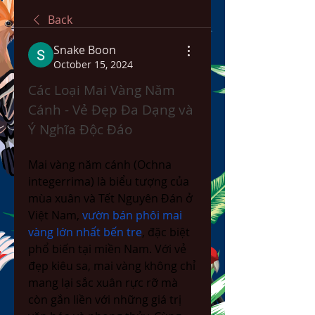
Back
Snake Boon
October 15, 2024
Các Loại Mai Vàng Năm 
Cánh - Vẻ Đẹp Đa Dạng và 
Ý Nghĩa Độc Đáo
Mai vàng năm cánh (Ochna 
integerrima) là biểu tượng của 
mùa xuân và Tết Nguyên Đán ở 
Việt Nam, 
vườn bán phôi mai 
vàng lớn nhất bến tre
, đặc biệt 
phổ biến tại miền Nam. Với vẻ 
đẹp kiêu sa, mai vàng không chỉ 
mang lại sắc xuân rực rỡ mà 
còn gắn liền với những giá trị 