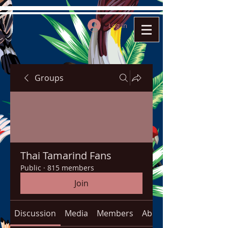
Log In
Groups
Thai Tamarind Fans
Public
·
815 members
Join
Discussion
Media
Members
About