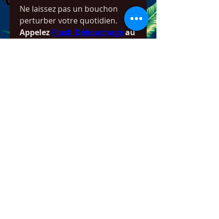
Ne laissez pas un bouchon 
perturber votre quotidien. 
Appelez 
Flash Débouchage
 au 
0465 67 08 64
 pour un service 
rapide et efficace à Nivelles et 
dans toute la région.
0
0
4
Write a comment...
About
Welcome to the group! You can
connect with other members,
ge
...
Read more