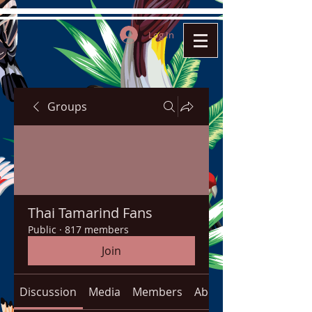
Log In
Groups
Thai Tamarind Fans
Public
·
817 members
Join
Discussion
Media
Members
About