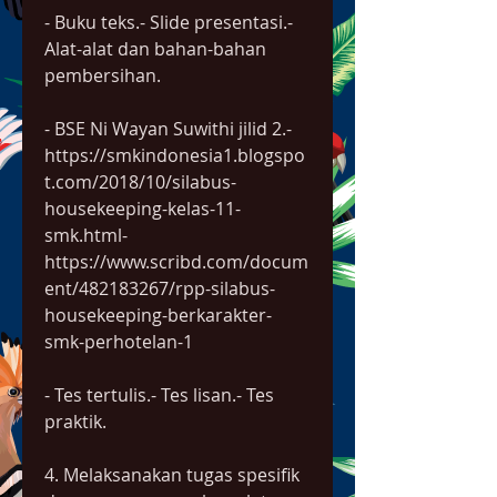
- Buku teks.- Slide presentasi.- 
Alat-alat dan bahan-bahan 
pembersihan.
- BSE Ni Wayan Suwithi jilid 2.- 
https://smkindonesia1.blogspo
t.com/2018/10/silabus-
housekeeping-kelas-11-
smk.html- 
https://www.scribd.com/docum
ent/482183267/rpp-silabus-
housekeeping-berkarakter-
smk-perhotelan-1
- Tes tertulis.- Tes lisan.- Tes 
praktik.
4. Melaksanakan tugas spesifik 