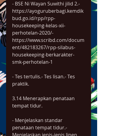
- BSE Ni Wayan Suwithi jilid 2.- 
https://ayoguruberbagi.kemdik
bud.go.id/rpp/rpp-
housekeeping-kelas-xii-
perhotelan-2020/- 
https://www.scribd.com/docum
ent/482183267/rpp-silabus-
housekeeping-berkarakter-
smk-perhotelan-1
- Tes tertulis.- Tes lisan.- Tes 
praktik.
3.14 Menerapkan penataan 
tempat tidur.
- Menjelaskan standar 
penataan tempat tidur.- 
Menjelaskan jenis-jenis linen 