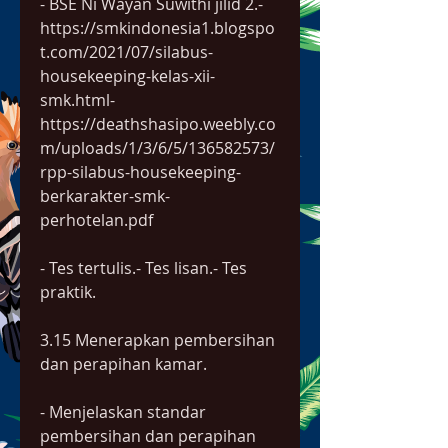
- BSE Ni Wayan Suwithi jilid 2.- 
https://smkindonesia1.blogspo
t.com/2021/07/silabus-
housekeeping-kelas-xii-
smk.html- 
https://deathshasipo.weebly.co
m/uploads/1/3/6/5/136582573/
rpp-silabus-housekeeping-
berkarakter-smk-
perhotelan.pdf
- Tes tertulis.- Tes lisan.- Tes 
praktik.
3.15 Menerapkan pembersihan 
dan perapihan kamar.
- Menjelaskan standar 
pembersihan dan perapihan 