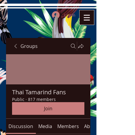
Log In
Groups
Thai Tamarind Fans
Public
·
817 members
Join
Discussion
Media
Members
About