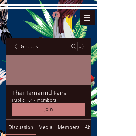
Log In
Groups
Thai Tamarind Fans
Public
·
817 members
Join
Discussion
Media
Members
About