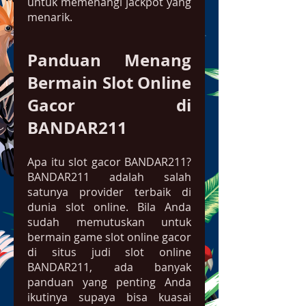
untuk memenangi jackpot yang 
menarik.
Panduan Menang 
Bermain Slot Online 
Gacor di 
BANDAR211
Apa itu slot gacor BANDAR211? 
BANDAR211 adalah salah 
satunya provider terbaik di 
dunia slot online. Bila Anda 
sudah memutuskan untuk 
bermain game slot online gacor 
di situs judi slot online 
BANDAR211, ada banyak 
panduan yang penting Anda 
ikutinya supaya bisa kuasai 