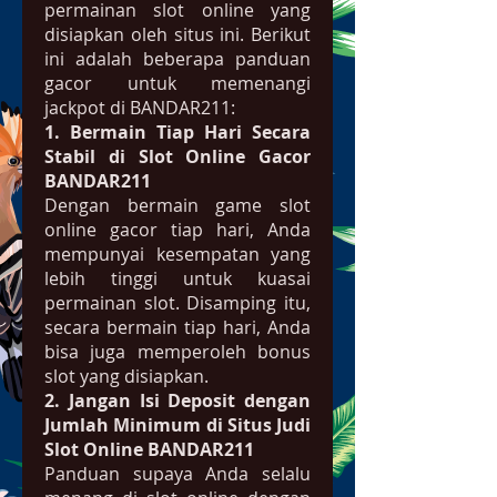
permainan slot online yang 
disiapkan oleh situs ini. Berikut 
ini adalah beberapa panduan 
gacor untuk memenangi 
jackpot di BANDAR211:
1. Bermain Tiap Hari Secara 
Stabil di Slot Online Gacor 
BANDAR211
Dengan bermain game slot 
online gacor tiap hari, Anda 
mempunyai kesempatan yang 
lebih tinggi untuk kuasai 
permainan slot. Disamping itu, 
secara bermain tiap hari, Anda 
bisa juga memperoleh bonus 
slot yang disiapkan.
2. Jangan Isi Deposit dengan 
Jumlah Minimum di Situs Judi 
Slot Online BANDAR211
Panduan supaya Anda selalu 