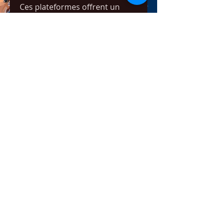
Ces plateformes offrent un 
accès légal et sécurisé à vos 
films et séries préférés.
Conclusion
La 
nouvelle adresse de Wiflix
2025 peut changer 
fréquemment, mais en suivant 
les bonnes pratiques (VPN, 
vérification des URLs, blogs 
spécialisés), vous pouvez 
continuer à profiter du 
streaming
 en toute sécurité. 
Pour ceux qui veulent un accès 
légal et sécurisé, les 
alternatives officielles restent la 
meilleure option.
0