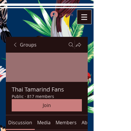
Log In
Groups
Thai Tamarind Fans
Public
·
817 members
Join
Discussion
Media
Members
About