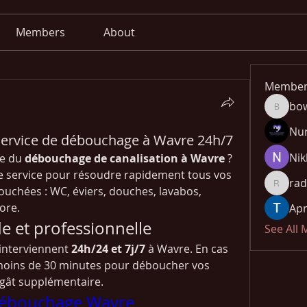
Members
About
Member
bo
bowow8
Nu
Service de débouchage à Wavre 24h/7
Nik
e du 
débouchage de canalisation à Wavre
 ?
re service pour résoudre rapidement tous vos 
rad
uchées : WC, éviers, douches, lavabos, 
radhika
ore.
Apn
e et professionnelle
See All
nterviennent 
24h/24 et 7j/7
 à Wavre. En cas 
moins de 30 minutes pour déboucher vos 
dégât supplémentaire.
ébouchage Wavre