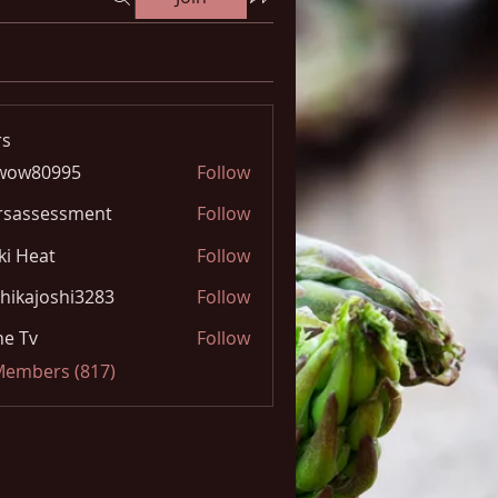
s
wow80995
Follow
0995
rsassessment
Follow
ki Heat
Follow
hikajoshi3283
Follow
joshi3283
e Tv
Follow
 Members (817)