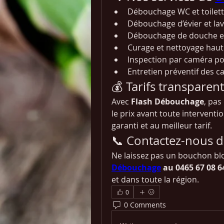
Débouchage WC et toilet
Débouchage d’évier et la
Débouchage de douche et
Curage et nettoyage haut
Inspection par caméra po
Entretien préventif des c
💰 Tarifs transparen
Avec 
Flash Débouchage
, pas
le prix avant toute interventio
garanti et au meilleur tarif.
📞 Contactez-nous 
Ne laissez pas un bouchon blo
Débouchage
 au 0465 67 08 6
et dans toute la région.
0
0 Comments