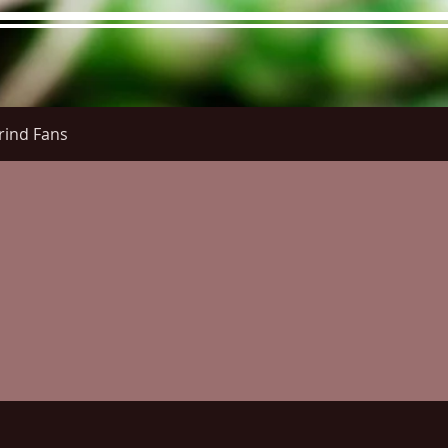
rind Fans
re Menu
Menus (New)
Online Orders (New)
Questi