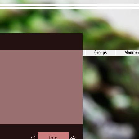
ons&Answers
Noodle
Blog
Groups
Member
Join