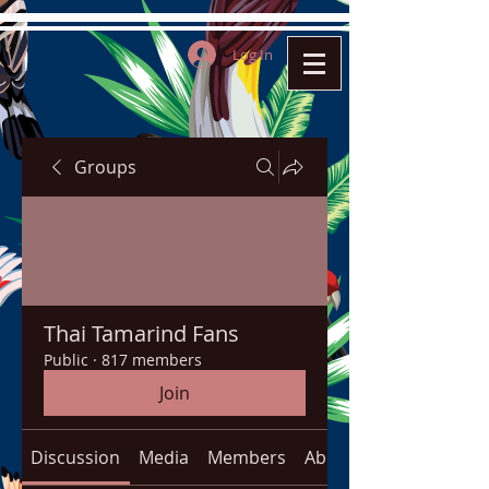
Log In
Groups
Thai Tamarind Fans
Public
·
817 members
Join
Discussion
Media
Members
About