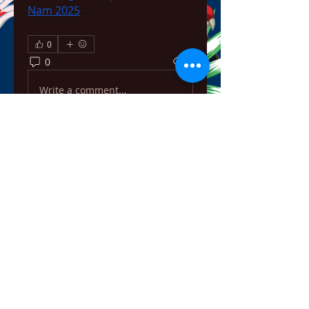
Nam 2025
.
0
0
1
Write a comment...
About
Welcome to the group! You can
connect with other members,
ge
...
Read more
Members
bowow80995
Follow
bowow80995
Nursassessment
Follow