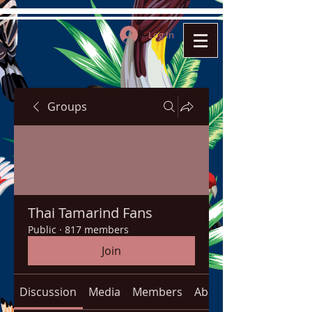
Log In
Groups
Thai Tamarind Fans
Public
·
817 members
Join
Discussion
Media
Members
About