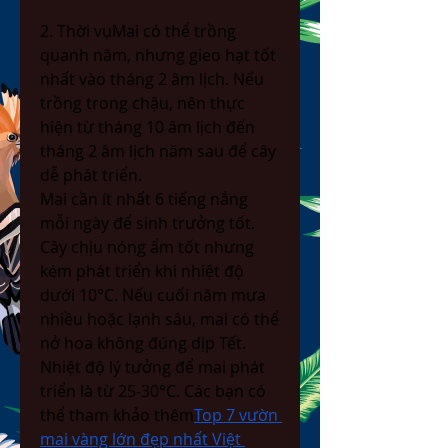
2. Thời vụMai có thể trồng 
quanh năm, nhưng gieo hạt tốt 
nhất vào tháng 2 âm lịch. Nếu 
trồng trong chậu, nên thực 
hiện từ tháng 10 âm lịch đến 
tháng 2 âm lịch năm sau để cây 
dễ phát triển.
Mai cần ít nhất 6 tiếng nắng 
mỗi ngày để sinh trưởng tốt. 
Cây chịu nóng ẩm tốt nhưng 
kém phát triển khi nhiệt độ 
dưới 10°C. Nếu cuối năm mưa 
nhiều hoặc lạnh sâu, mai có thể 
nở hoa không đúng dịp Tết. 
Nhiệt độ lý tưởng để mai phát 
triển là từ 25-30°C. Các bạn có 
thể tham khảo thêm
Top 7 vườn 
mai vàng lớn đẹp nhất Việt 