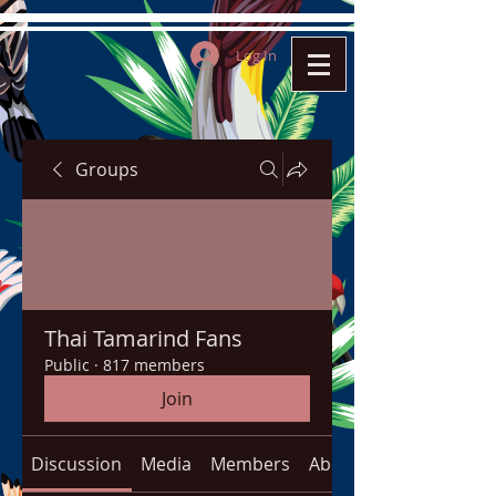
Log In
Groups
Thai Tamarind Fans
Public
·
817 members
Join
Discussion
Media
Members
About