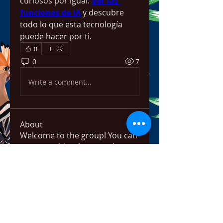
curiosos por igual. 
Ver las 
funciones de IA
 y descubre 
todo lo que esta tecnología 
puede hacer por ti.
0
0
7
Write a comment...
About
Welcome to the group! You can
connect with other members,
ge
...
Read more
Members
bowow80995
Follow
bowow80995