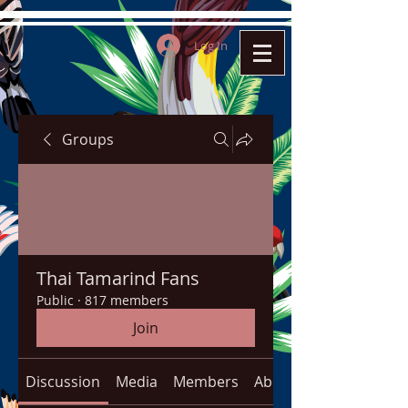
Log In
Groups
Thai Tamarind Fans
Public
·
817 members
Join
Discussion
Media
Members
About