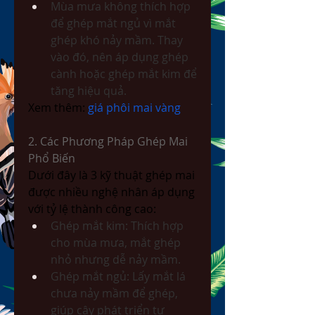
Mùa mưa không thích hợp 
để ghép mắt ngủ vì mắt 
ghép khó nảy mầm. Thay 
vào đó, nên áp dụng ghép 
cành hoặc ghép mắt kim để 
tăng hiệu quả.
Xem thêm: 
giá phôi mai vàng
2. Các Phương Pháp Ghép Mai 
Phổ Biến
Dưới đây là 3 kỹ thuật ghép mai 
được nhiều nghệ nhân áp dụng 
với tỷ lệ thành công cao:
Ghép mắt kim: Thích hợp 
cho mùa mưa, mắt ghép 
nhỏ nhưng dễ nảy mầm.
Ghép mắt ngủ: Lấy mắt lá 
chưa nảy mầm để ghép, 
giúp cây phát triển tự 