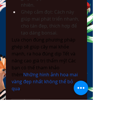
nhiên.
Ghép cắm đọt: Cách này 
giúp mai phát triển nhanh, 
cho tán đẹp, thích hợp để 
tạo dáng bonsai.
Lựa chọn đúng phương pháp 
ghép sẽ giúp cây mai khỏe 
mạnh, ra hoa đúng dịp Tết và 
nâng cao giá trị thẩm mỹ! Các 
bạn có thể tham khảo 
thêm
Những hình ảnh hoa mai 
vàng đẹp nhất không thể bỏ 
qua
.
0
0
6
Bir yorum yazın...