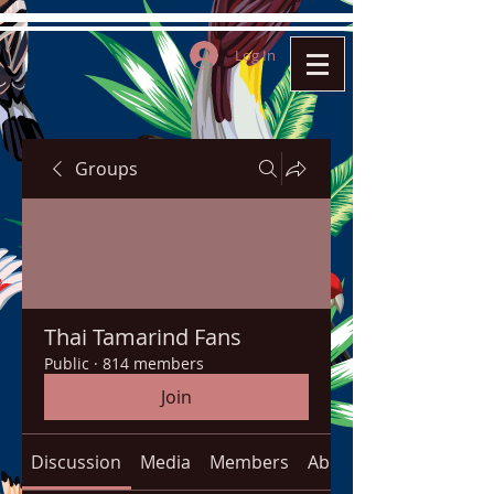
Log In
Groups
Thai Tamarind Fans
Public
·
814 members
Join
Discussion
Media
Members
About