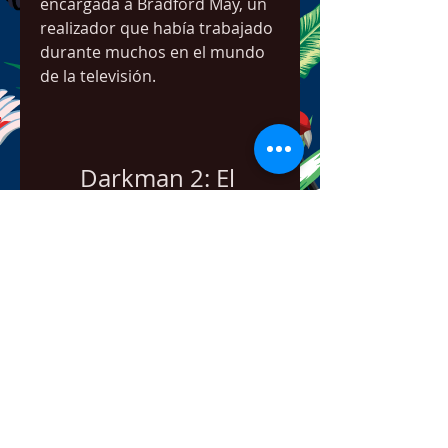
encargada a Bradford May, un 
realizador que había trabajado 
durante muchos en el mundo 
de la televisión.
Darkman 2: El 
regreso de Durant
DOWNLOAD
 041b061a72
0
0
Write a comment...