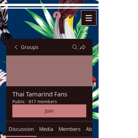
Log In
Groups
Thai Tamarind Fans
Public
·
817 members
Join
Discussion
Media
Members
About