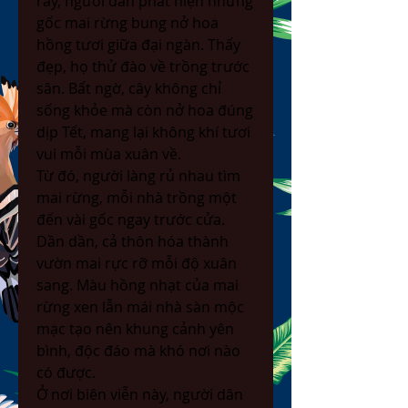
rẫy, người dân phát hiện những 
gốc mai rừng bung nở hoa 
hồng tươi giữa đại ngàn. Thấy 
đẹp, họ thử đào về trồng trước 
sân. Bất ngờ, cây không chỉ 
sống khỏe mà còn nở hoa đúng 
dịp Tết, mang lại không khí tươi 
vui mỗi mùa xuân về.
Từ đó, người làng rủ nhau tìm 
mai rừng, mỗi nhà trồng một 
đến vài gốc ngay trước cửa. 
Dần dần, cả thôn hóa thành 
vườn mai rực rỡ mỗi độ xuân 
sang. Màu hồng nhạt của mai 
rừng xen lẫn mái nhà sàn mộc 
mạc tạo nên khung cảnh yên 
bình, độc đáo mà khó nơi nào 
có được.
Ở nơi biên viễn này, người dân 