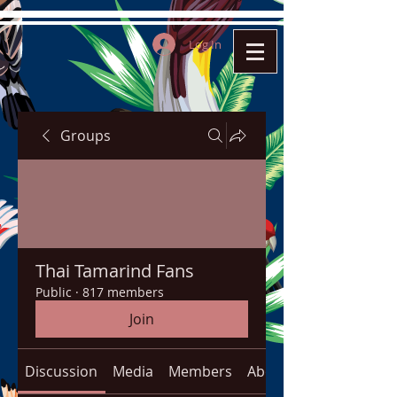
Log In
Groups
Thai Tamarind Fans
Public
·
817 members
Join
Discussion
Media
Members
About