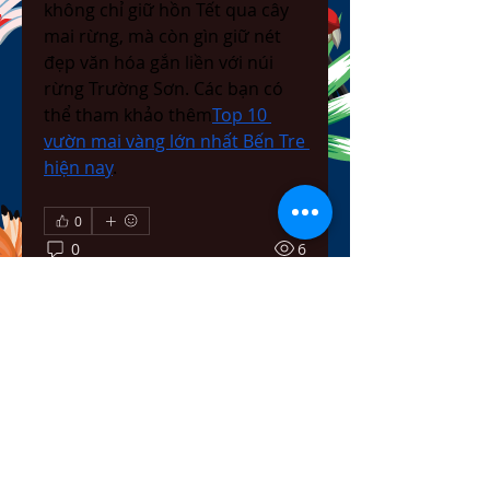
không chỉ giữ hồn Tết qua cây 
mai rừng, mà còn gìn giữ nét 
đẹp văn hóa gắn liền với núi 
rừng Trường Sơn. Các bạn có 
thể tham khảo thêm
Top 10 
vườn mai vàng lớn nhất Bến Tre 
hiện nay
.
0
0
6
Escribir un comentario...
About
Welcome to the group! You can
connect with other members,
ge
...
Read more