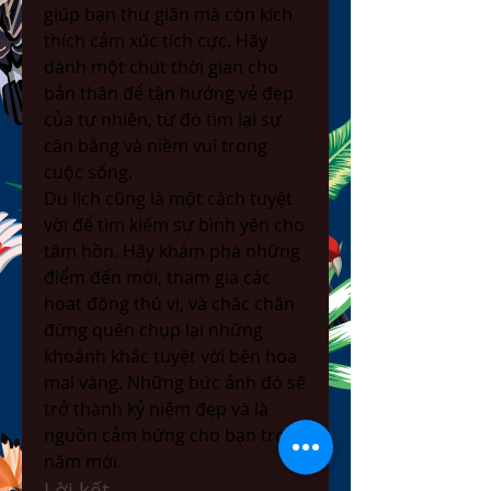
giúp bạn thư giãn mà còn kích 
thích cảm xúc tích cực. Hãy 
dành một chút thời gian cho 
bản thân để tận hưởng vẻ đẹp 
của tự nhiên, từ đó tìm lại sự 
cân bằng và niềm vui trong 
cuộc sống.
Du lịch cũng là một cách tuyệt 
vời để tìm kiếm sự bình yên cho 
tâm hồn. Hãy khám phá những 
điểm đến mới, tham gia các 
hoạt động thú vị, và chắc chắn 
đừng quên chụp lại những 
khoảnh khắc tuyệt vời bên hoa 
mai vàng. Những bức ảnh đó sẽ 
trở thành kỷ niệm đẹp và là 
nguồn cảm hứng cho bạn trong 
năm mới.
Lời kết