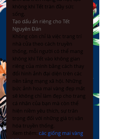
không khí Tết tràn đầy sức 
sống.
Tạo dấu ấn riêng cho Tết 
Nguyên Đán
Không còn chỉ là việc trang trí 
nhà cửa theo cách truyền 
thống, mỗi người có thể mang 
không khí Tết vào không gian 
riêng của mình bằng cách thay 
đổi hình ảnh đại diện trên các 
nền tảng mạng xã hội. Những 
bức ảnh hoa mai vàng đẹp mắt 
sẽ không chỉ làm đẹp cho trang 
cá nhân của bạn mà còn thể 
hiện niềm yêu thích, sự trân 
trọng đối với những giá trị văn 
hóa truyền thống.
Xem thêm: 
các giống mai vàng 