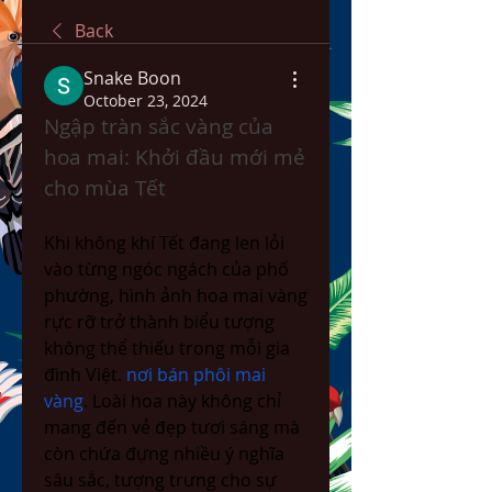
Back
Snake Boon
October 23, 2024
Ngập tràn sắc vàng của 
hoa mai: Khởi đầu mới mẻ 
cho mùa Tết
Khi không khí Tết đang len lỏi 
vào từng ngóc ngách của phố 
phường, hình ảnh hoa mai vàng 
rực rỡ trở thành biểu tượng 
không thể thiếu trong mỗi gia 
đình Việt. 
nơi bán phôi mai 
vàng
. Loài hoa này không chỉ 
mang đến vẻ đẹp tươi sáng mà 
còn chứa đựng nhiều ý nghĩa 
sâu sắc, tượng trưng cho sự 