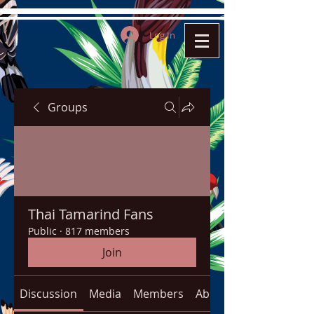
Log In
Groups
Thai Tamarind Fans
Public
·
817 members
Join
Discussion
Media
Members
About