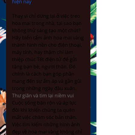
hiện nay
.
Thay vì chỉ dừng lại ở việc treo 
hoa mai trong nhà, tại sao bạn 
không thử sáng tạo một chút? 
Hãy biến tấm ảnh hoa mai vàng 
thành hình nền cho điện thoại, 
máy tính, hay thậm chí làm 
thiệp chúc Tết điện tử để gửi 
tặng bạn bè, người thân. Đó 
chính là cách bạn góp phần 
mang đến sự ấm áp và gần gũi 
trong những ngày đầu xuân.
Thư giãn và tìm lại niềm vui
Cuộc sống bận rộn và áp lực 
đôi khi khiến chúng ta quên 
mất việc chăm sóc bản thân. 
Việc tìm kiếm những hình ảnh 
đẹp về hoa mai vàng không chỉ 