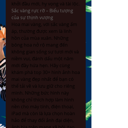
khởi đầu mới, hy vọng và tài lộc.
Sắc vàng rực rỡ – Biểu tượng 
của sự thịnh vượng
Hoa mai vàng, với sắc vàng ấm 
áp, thường được xem là linh 
hồn của mùa xuân. Những 
bông hoa nở rộ mang đến 
không gian sống sự tươi mới và 
niềm vui, đánh dấu một năm 
mới đầy hứa hẹn. Hãy cùng 
khám phá top 30+ hình ảnh hoa 
mai vàng đẹp nhất để bạn có 
thể tải về và lưu giữ cho riêng 
mình. Những bức hình này 
không chỉ thích hợp làm hình 
nền cho máy tính, điện thoại, 
iPad mà còn là lựa chọn hoàn 
hảo để thay đổi ảnh đại diện, 
ảnh bìa trên mạng xã hội, tạo 