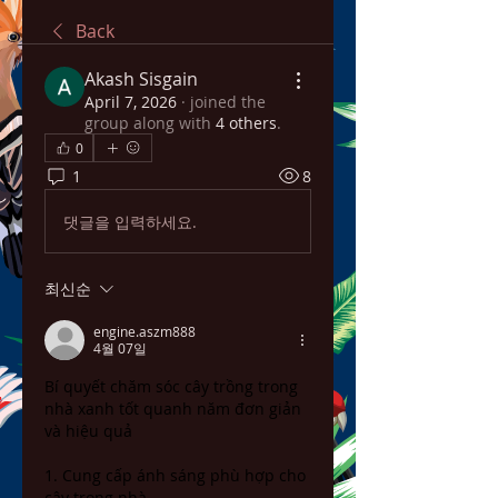
Back
Akash Sisgain
April 7, 2026
·
joined the
group along with
4 others
.
0
1
8
댓글을 입력하세요.
최신순
engine.aszm888
4월 07일
Bí quyết chăm sóc cây trồng trong 
nhà xanh tốt quanh năm đơn giản 
và hiệu quả
1. Cung cấp ánh sáng phù hợp cho 
cây trong nhà