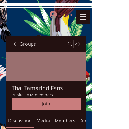
Log In
Groups
Thai Tamarind Fans
Public
·
814 members
Join
Discussion
Media
Members
About