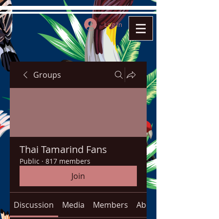
Log In
Groups
Thai Tamarind Fans
Public
·
817 members
Join
Discussion
Media
Members
About