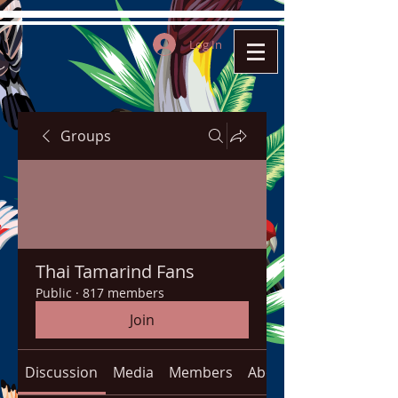
Log In
Groups
Thai Tamarind Fans
Public
·
817 members
Join
Discussion
Media
Members
About