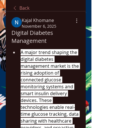
Back
Kajal Khomane
November 6, 2025
Digital Diabetes
Management
A major trend shaping the 
digital diabetes 
management market is the 
rising adoption of 
connected glucose 
monitoring systems and 
smart insulin delivery 
devices. These 
technologies enable real-
time glucose tracking, data 
sharing with healthcare 
providers, and proactive 