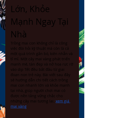
Lớn, Khỏe 
Mạnh Ngay Tại 
Nhà
Trồng mai con không chỉ là công 
việc đòi hỏi kỹ thuật mà còn là cả 
một quá trình gắn bó, kiên nhẫn và 
tỉ mỉ. Một cây mai vàng phát triển 
mạnh mẽ, tán đẹp và nở hoa rực rỡ 
vào dịp Tết đều bắt đầu từ giai 
đoạn non trẻ này. Bài viết sau đây 
sẽ hướng dẫn chi tiết cách trồng 
mai con nhanh lớn và khỏe mạnh 
tại nhà, giúp người chơi mai có 
được nền tảng vững chắc cho 
những cây mai tương lai. 
xem giá 
mai vàng