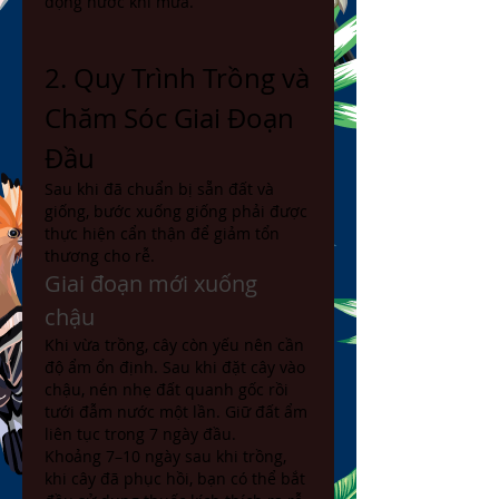
đọng nước khi mưa.
2. Quy Trình Trồng và 
Chăm Sóc Giai Đoạn 
Đầu
Sau khi đã chuẩn bị sẵn đất và 
giống, bước xuống giống phải được 
thực hiện cẩn thận để giảm tổn 
thương cho rễ.
Giai đoạn mới xuống 
chậu
Khi vừa trồng, cây còn yếu nên cần 
độ ẩm ổn định. Sau khi đặt cây vào 
chậu, nén nhẹ đất quanh gốc rồi 
tưới đẫm nước một lần. Giữ đất ẩm 
liên tục trong 7 ngày đầu.
Khoảng 7–10 ngày sau khi trồng, 
khi cây đã phục hồi, bạn có thể bắt 