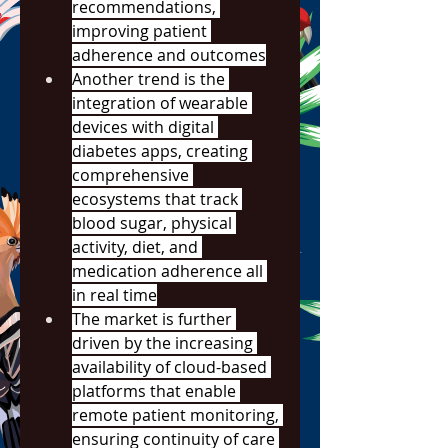
recommendations, 
improving patient 
adherence and outcomes
Another trend is the 
integration of wearable 
devices with digital 
diabetes apps, creating 
comprehensive 
ecosystems that track 
blood sugar, physical 
activity, diet, and 
medication adherence all 
in real time
The market is further 
driven by the increasing 
availability of cloud-based 
platforms that enable 
remote patient monitoring, 
ensuring continuity of care 