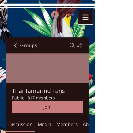
Log In
Groups
Thai Tamarind Fans
Public
·
817 members
Join
Discussion
Media
Members
About