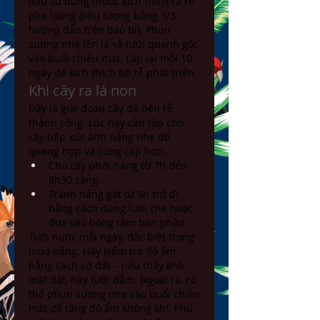
đầu sử dụng thuốc kích thích ra rễ 
pha loãng (liều lượng bằng 1/3 
hướng dẫn trên bao bì). Phun 
sương nhẹ lên lá và tưới quanh gốc 
vào buổi chiều mát. Lặp lại mỗi 10 
ngày để kích thích bộ rễ phát triển.
Khi cây ra lá non
Đây là giai đoạn cây đã bén rễ 
thành công. Lúc này cần tập cho 
cây tiếp xúc ánh nắng nhẹ để 
quang hợp và cứng cáp hơn.
Cho cây phơi nắng từ 7h đến 
8h30 sáng.
Tránh nắng gắt từ 9h trở đi 
bằng cách dùng lưới che hoặc 
đưa vào bóng râm bán phần.
Tưới nước mỗi ngày, đặc biệt trong 
mùa nắng. Hãy kiểm tra độ ẩm 
bằng cách sờ đất – nếu thấy khô 
mặt đất, hãy tưới đẫm. Ngoài ra, có 
thể phun sương nhẹ vào buổi chiều 
mát để tăng độ ẩm không khí. Phủ 