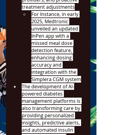
treatment adjustments
For Instance, in early 
2025, Medtronic 
unveiled an updated 
InPen app with a 
missed meal dose 
detection feature, 
enhancing dosing 
accuracy and 
integration with the 
Simplera CGM system
The development of AI-
powered diabetes 
management platforms is 
also transforming care by 
providing personalized 
insights, predictive alerts, 
and automated insulin 