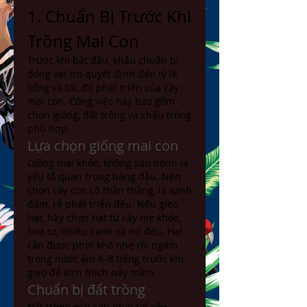
1. Chuẩn Bị Trước Khi 
Trồng Mai Con
Trước khi bắt đầu, khâu chuẩn bị 
đóng vai trò quyết định đến tỷ lệ 
sống và tốc độ phát triển của cây 
mai con. Công việc này bao gồm 
chọn giống, đất trồng và chậu trồng 
phù hợp.
Lựa chọn giống mai con
Giống mai khỏe, không sâu bệnh là 
yếu tố quan trọng hàng đầu. Nên 
chọn cây con có thân thẳng, lá xanh 
đậm, rễ phát triển đều. Nếu gieo 
hạt, hãy chọn hạt từ cây mẹ khỏe, 
hoa to, nhiều cánh và nở đều. Hạt 
cần được phơi khô nhẹ rồi ngâm 
trong nước ấm 6–8 tiếng trước khi 
gieo để kích thích nảy mầm.
Chuẩn bị đất trồng
Đất trồng mai con phải tơi xốp, 