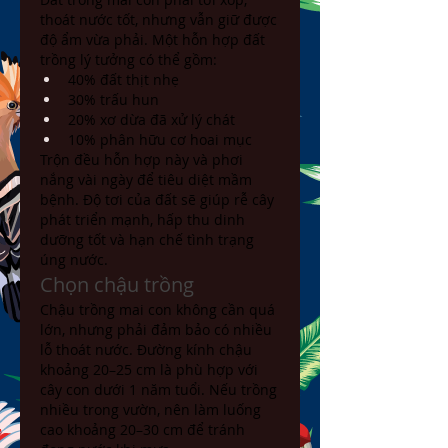
thoát nước tốt, nhưng vẫn giữ được 
độ ẩm vừa phải. Một hỗn hợp đất 
trồng lý tưởng có thể gồm:
40% đất thịt nhẹ
30% trấu hun
20% xơ dừa đã xử lý chát
10% phân hữu cơ hoai mục
Trộn đều hỗn hợp này và phơi 
nắng vài ngày để tiêu diệt mầm 
bệnh. Độ tơi của đất sẽ giúp rễ cây 
phát triển mạnh, hấp thu dinh 
dưỡng tốt và hạn chế tình trạng 
úng nước.
Chọn chậu trồng
Chậu trồng mai con không cần quá 
lớn, nhưng phải đảm bảo có nhiều 
lỗ thoát nước. Đường kính chậu 
khoảng 20–25 cm là phù hợp với 
cây con dưới 1 năm tuổi. Nếu trồng 
nhiều trong vườn, nên làm luống 
cao khoảng 20–30 cm để tránh 