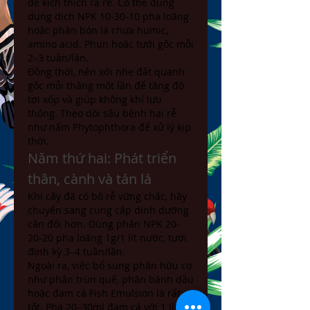
để kích thích ra rễ. Có thể dùng 
dung dịch NPK 10-30-10 pha loãng 
hoặc phân bón lá chứa humic, 
amino acid. Phun hoặc tưới gốc mỗi 
2–3 tuần/lần.
Đồng thời, nên xới nhẹ đất quanh 
gốc mỗi tháng một lần để tăng độ 
tơi xốp và giúp không khí lưu 
thông. Theo dõi sâu bệnh hại rễ 
như nấm Phytophthora để xử lý kịp 
thời.
Năm thứ hai: Phát triển 
thân, cành và tán lá
Khi cây đã có bộ rễ vững chắc, hãy 
chuyển sang cung cấp dinh dưỡng 
cân đối hơn. Dùng phân NPK 20-
20-20 pha loãng 1g/1 lít nước, tưới 
định kỳ 3–4 tuần/lần.
Ngoài ra, việc bổ sung phân hữu cơ 
như phân trùn quế, phân bánh dầu 
hoặc đạm cá Fish Emulsion là rất 
tốt. Pha 20–30ml đạm cá với 1 lít 