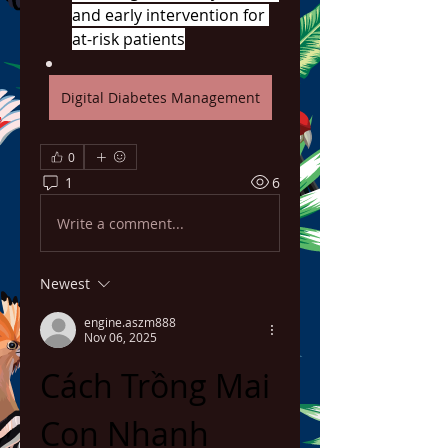
and early intervention for 
at-risk patients
Digital Diabetes Management
0
1
6
Write a comment...
Newest
engine.aszm888
Nov 06, 2025
Cách Trồng Mai 
Con Nhanh 