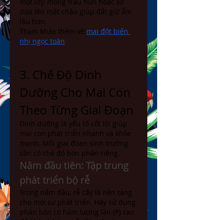
một lớp mỏng trấu hun hoặc xơ 
dừa lên mặt chậu giúp đất giữ ẩm 
lâu hơn.
Tham khảo thêm về:
mai đột biến 
nhị ngọc toàn
3. Chế Độ Dinh 
Dưỡng Cho Mai Con 
Theo Từng Giai Đoạn
Dinh dưỡng là yếu tố cốt lõi giúp 
mai con phát triển nhanh và khỏe 
mạnh. Mỗi giai đoạn sinh trưởng 
cần có chế độ bón phân riêng.
Năm đầu tiên: Tập trung 
phát triển bộ rễ
Trong năm đầu, rễ cây là nền tảng 
cho mọi sự phát triển. Hãy sử dụng 
phân bón có hàm lượng lân (P) cao 