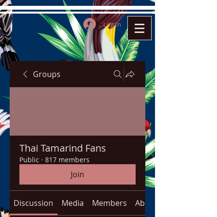
Log In
Groups
Thai Tamarind Fans
Public
·
817 members
Join
Discussion
Media
Members
About