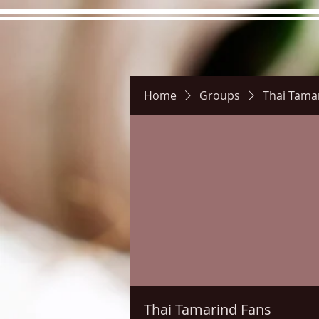
Home
Groups
Thai Tama
Hours
Directions
Pictu
Thai Tamarind Fans