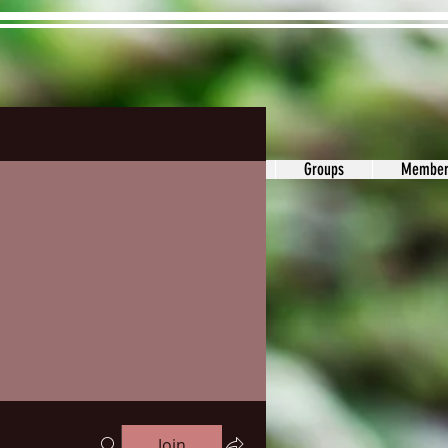
ons&Answers
Noodle
Blog
Groups
Member
Join