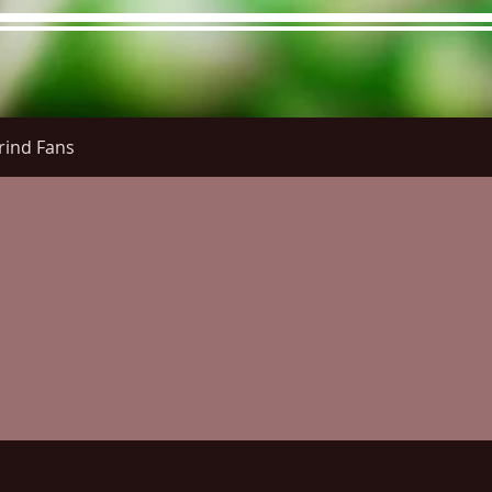
rind Fans
re Menu
Menus (New)
Online Orders (New)
Questi