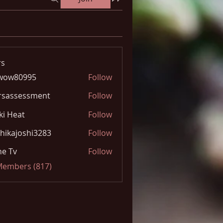
s
wow80995
Follow
0995
rsassessment
Follow
ki Heat
Follow
hikajoshi3283
Follow
joshi3283
e Tv
Follow
 Members (817)