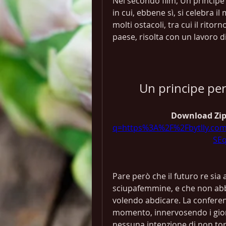
Nel secondo film, Un principe 
in cui, ebbene sì, si celebra 
molti ostacoli, tra cui il ritor
paese, risolta con un lavoro 
Un principe per
Download Zip
q=https%3A%2F%2Fbytlly.c
SE
Pare però che il futuro re sia 
sciupafemmine, e che non abbi
volendo abdicare. La conferenz
momento, innervosendo i giorn
nessuna intenzione di non torn