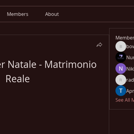
Members
About
Member
bo
bowow8
Nu
r Natale - Matrimonio 
Nik
Reale
rad
radhika
Apn
See All