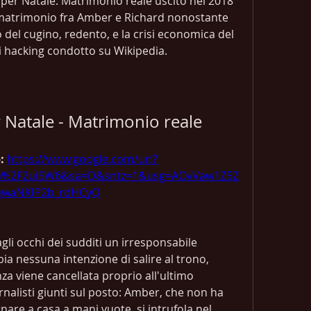
per Natale: Matrimonio reale uscito nel 2018 
il matrimonio fra Amber e Richard nonostante 
no del cugino, redento, e la crisi economica del 
di hacking condotto su Wikipedia.
 Natale - Matrimonio reale
: 
https://www.google.com/url?
om%2F2ui5W6&sa=D&sntz=1&usg=AOvVaw1Z5Z
qwaNKlP2b_rdHCyQ
agli occhi dei sudditi un irresponsabile 
a nessuna intenzione di salire al trono, 
a viene cancellata proprio all'ultimo 
alisti giunti sul posto: Amber, che non ha 
are a casa a mani vuote, si intrufola nel 