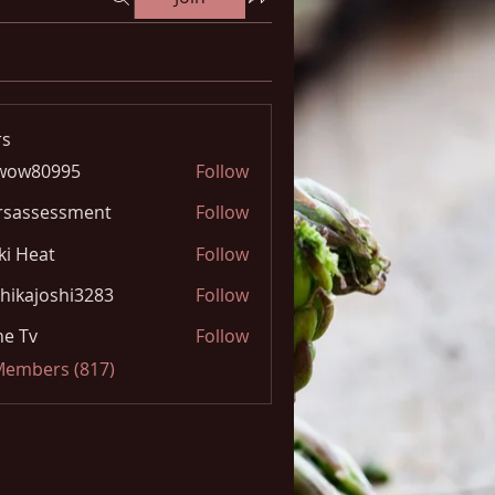
s
wow80995
Follow
0995
rsassessment
Follow
ki Heat
Follow
hikajoshi3283
Follow
joshi3283
e Tv
Follow
 Members (817)