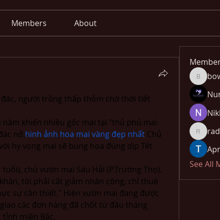
Members
About
Member
bo
bowow8
Nu
 đác, người trồng thấp thỏm chờ thời tiết 
Nik
năm khiến nhiều gốc mai tại "thủ phủ mai 
rad
đác nở.
hình ảnh hoa mai vàng đẹp nhất
 Chủ 
radhika
 với hy vọng mai sẽ bung hoa đúng dịp Tết 
Apn
See All
tuổi), chủ vườn mai Sáu Hải (P.Trường Thọ), 
khăn, tôi phải cắt giảm nhân công, chỉ thuê 
hực sự cần thiết." Hiện vườn mai đang được 
giao các đơn hàng đã chốt từ đầu tháng 
c tỉnh miền Bắc.