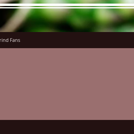
rind Fans
re Menu
Menus (New)
Online Orders (New)
Questi