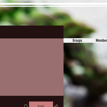
ons&Answers
Noodle
Blog
Groups
Member
Join