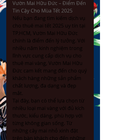
Vườn Mai Hữu Đức – Điểm Đến 
Tin Cậy Cho Mùa Tết 2025
Nếu bạn đang tìm kiếm dịch vụ 
cho thuê mai tết 2025 uy tín tại 
TP.HCM, Vườn Mai Hữu Đức 
chính là điểm đến lý tưởng. Với 
nhiều năm kinh nghiệm trong 
lĩnh vực cung cấp dịch vụ cho 
thuê mai vàng, Vườn Mai Hữu 
Đức cam kết mang đến cho quý 
khách hàng những sản phẩm 
chất lượng, đa dạng và đẹp 
mắt.
Tại đây, bạn có thể lựa chọn từ 
nhiều loại mai vàng với đủ kích 
thước, kiểu dáng, phù hợp với 
từng không gian sống. Từ 
những cây mai nhỏ xinh đặt 
trên bàn khách cho đến những 