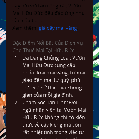
cây lớn với tán rộng rãi, Vườn 
Mai Hữu Đức đều đáp ứng nhu 
cầu của bạn.
Xem thêm: 
giá cây mai vàng
.
Đặc Điểm Nổi Bật Của Dịch Vụ 
Cho Thuê Mai Tại Hữu Đức
Đa Dạng Chủng Loại: Vườn 
Mai Hữu Đức cung cấp 
nhiều loại mai vàng, từ mai 
giảo đến mai tứ quý, phù 
hợp với sở thích và không 
gian của mỗi gia đình.
Chăm Sóc Tận Tình: Đội 
ngũ nhân viên tại Vườn Mai 
Hữu Đức không chỉ có kiến 
thức về cây kiểng mà còn 
rất nhiệt tình trong việc tư 