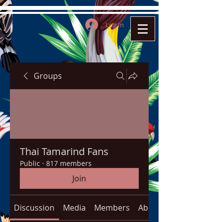
Log In
Groups
Thai Tamarind Fans
Public
·
817 members
Join
Discussion
Media
Members
About