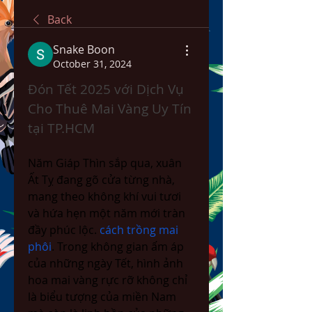
Back
Snake Boon
October 31, 2024
Đón Tết 2025 với Dịch Vụ 
Cho Thuê Mai Vàng Uy Tín 
tại TP.HCM
Năm Giáp Thìn sắp qua, xuân 
Ất Tỵ đang gõ cửa từng nhà, 
mang theo không khí vui tươi 
và hứa hẹn một năm mới tràn 
đầy phúc lộc. 
cách trồng mai 
phôi
. Trong không gian ấm áp 
của những ngày Tết, hình ảnh 
hoa mai vàng rực rỡ không chỉ 
là biểu tượng của miền Nam 