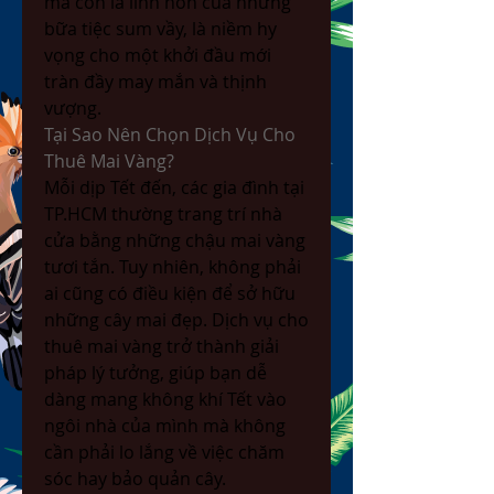
mà còn là linh hồn của những 
bữa tiệc sum vầy, là niềm hy 
vọng cho một khởi đầu mới 
tràn đầy may mắn và thịnh 
vượng.
Tại Sao Nên Chọn Dịch Vụ Cho 
Thuê Mai Vàng?
Mỗi dịp Tết đến, các gia đình tại 
TP.HCM thường trang trí nhà 
cửa bằng những chậu mai vàng 
tươi tắn. Tuy nhiên, không phải 
ai cũng có điều kiện để sở hữu 
những cây mai đẹp. Dịch vụ cho 
thuê mai vàng trở thành giải 
pháp lý tưởng, giúp bạn dễ 
dàng mang không khí Tết vào 
ngôi nhà của mình mà không 
cần phải lo lắng về việc chăm 
sóc hay bảo quản cây.