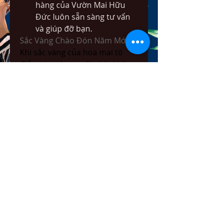
hàng của Vườn Mai Hữu 
Đức luôn sẵn sàng tư vấn 
và giúp đỡ bạn.
Sắc Vàng Chào Đón Năm Mới
Khi sắc vàng của hoa mai tô 
điểm cho từng ngôi nhà, không 
khí Tết dường như càng thêm 
rộn ràng và tràn đầy ý nghĩa. 
Hoa mai không chỉ đơn thuần là 
cây cảnh, mà còn mang trong 
mình ý nghĩa sâu sắc về tài lộc, 
phúc khí và sự đoàn viên.
Hãy đến với Vườn Mai Hữu Đức 
để lựa chọn cho mình những 
chậu mai vàng đẹp nhất, mang 
về không khí ấm áp cho ngày 
Tết 2025. Để từ đó, mỗi khi nhìn 
ngắm hoa mai nở rộ, bạn sẽ 
cảm nhận được sự bình an và 