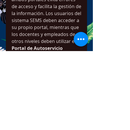
de acceso y facilita la gestión de 
la información. Los usuarios del 
sistema SEMS deben acceder a 
su propio portal, mientras que 
los docentes y empleados de 
otros niveles deben utilizar el 
Portal de Autoservicio 
SEP
 para consultar sus datos y 
comprobantes de pago.
Mi Portal Fone: Servicios 
Disponibles
A través de 
Mi Portal Fone
, los 
docentes pueden revisar sus 
percepciones y deducciones, 
confirmar sus prestaciones y 
garantizar que su información 
esté actualizada y correcta.Este 
portal complementa al 
Portal 