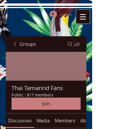
Log In
Groups
Thai Tamarind Fans
Public
·
817 members
Join
Discussion
Media
Members
About