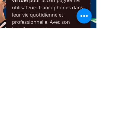
virtuel
 pour accompagner les 
utilisateurs francophones dans 
leur vie quotidienne et 
professionnelle. Avec son 
interface intuitive, ses 
fonctionnalités avancées et sa 
philosophie centrée sur 
l’utilisateur, le site mérite 
pleinement sa place parmi les 
leaders de l’IA en France.