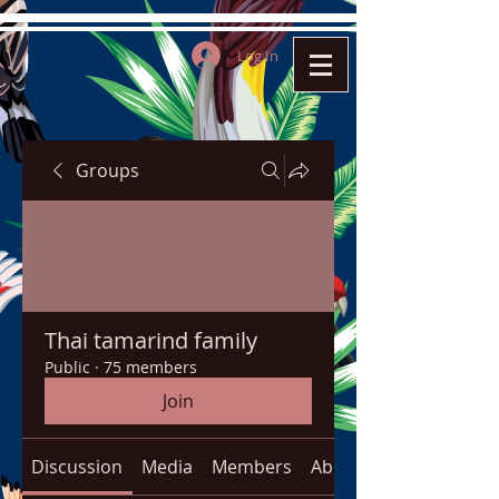
Log In
Groups
Thai tamarind family
Public
·
75 members
Join
Discussion
Media
Members
About