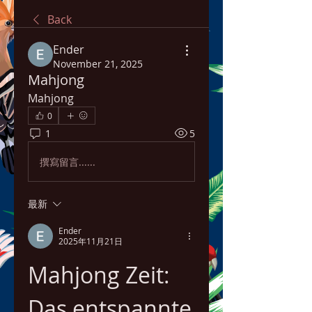
Back
Ender
November 21, 2025
Mahjong
Mahjong
0
1
5
撰寫留言......
最新
Ender
2025年11月21日
Mahjong Zeit: 
Das entspannte 