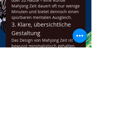
oder zu Hause – eine Runde 
Mahjong Zeit dauert oft nur wenige 
Minuten und bietet dennoch einen 
spürbaren mentalen Ausgleich.
3. Klare, übersichtliche 
Gestaltung
Das Design von Mahjong Zeit ist 
bewusst minimalistisch gehalten. 
Durch die gute Lesbarkeit der 
Steine und den aufgeräumten 
Bildschirm können Spieler sich 
vollständig auf das Finden von 
Paaren konzentrieren.
4. Training für das 
Gedächtnis
Regelmäßiges Spielen fördert:
Mustererkennung
visuelle Wahrnehmung
Merkfähigkeit
strategisches Denken
Ein entspannendes Spiel, das 