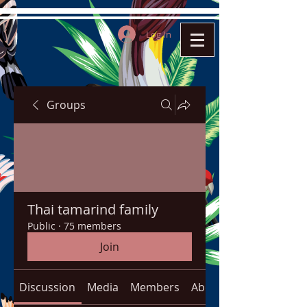
Log In
Groups
Thai tamarind family
Public
·
75 members
Join
Discussion
Media
Members
About