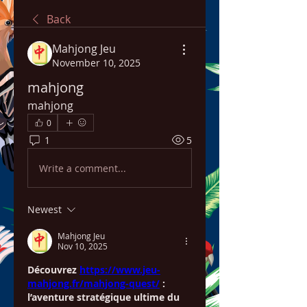
Back
Mahjong Jeu
November 10, 2025
mahjong
mahjong
0
1
5
Write a comment...
Newest
Mahjong Jeu
Nov 10, 2025
Découvrez 
https://www.jeu-
mahjong.fr/mahjong-quest/
 : 
l’aventure stratégique ultime du 