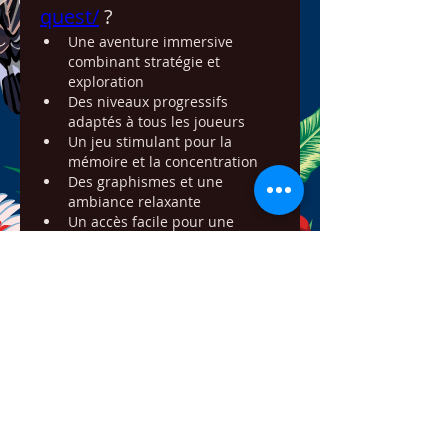
quest/
 ?
Une aventure immersive 
combinant stratégie et 
exploration
Des niveaux progressifs 
adaptés à tous les joueurs
Un jeu stimulant pour la 
mémoire et la concentration
Des graphismes et une 
ambiance relaxante
Un accès facile pour une 
expérience immédiate et 
divertissante
Conclusion
Le 
https://www.jeu-
mahjong.fr/mahjong-
quest/
 transforme le mahjong 
classique en une aventure 
moderne et stratégique. Chaque 
niveau est un défi qui sollicite 
l’intelligence et la patience du 