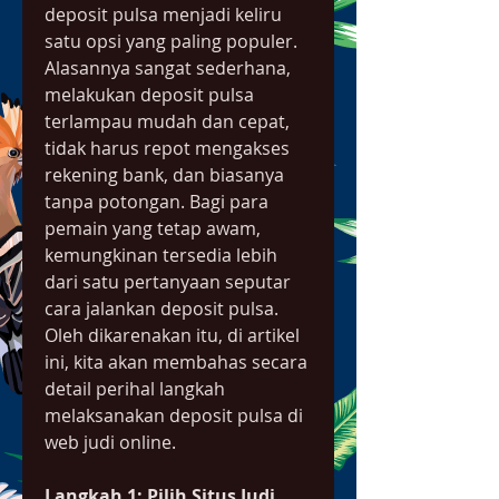
deposit pulsa menjadi keliru 
satu opsi yang paling populer. 
Alasannya sangat sederhana, 
melakukan deposit pulsa 
terlampau mudah dan cepat, 
tidak harus repot mengakses 
rekening bank, dan biasanya 
tanpa potongan. Bagi para 
pemain yang tetap awam, 
kemungkinan tersedia lebih 
dari satu pertanyaan seputar 
cara jalankan deposit pulsa. 
Oleh dikarenakan itu, di artikel 
ini, kita akan membahas secara 
detail perihal langkah 
melaksanakan deposit pulsa di 
web judi online.
Langkah 1: Pilih Situs Judi 