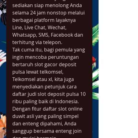
sediakan siap menolong Anda 
selama 24 jam nonstop melalui 
berbagai platform layaknya 
Line, Live Chat, Wechat, 
Whatsapp, SMS, Facebook dan 
terhitung via telepon.
Tak cuma itu, bagi pemula yang 
ingin mencoba peruntungan 
bertaruh slot gacor deposit 
pulsa lewat telkomsel, 
Telkomsel atau xl, kita juga 
menyediakan petunjuk cara 
daftar judi slot deposit pulsa 10 
ribu paling baik di Indonesia. 
Dengan fitur daftar slot online 
duwit asli yang paling simpel 
dan enteng dipahami, Anda 
sanggup bersama enteng join 