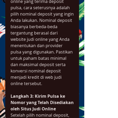
online yang terima deposit 
pulsa, cara seterusnya adalah 
pilih nominal deposit yang ingin 
Anda lakukan. Nominal deposit 
biasanya berbeda-beda 
tergantung berasal dari 
website judi online yang Anda 
menentukan dan provider 
pulsa yang digunakan. Pastikan 
untuk paham batas minimal 
dan maksimal deposit serta 
konversi nominal deposit 
menjadi kredit di web judi 
online tersebut.
Langkah 3: Kirim Pulsa ke 
Nomor yang Telah Disediakan 
oleh Situs Judi Online
Setelah pilih nominal deposit, 