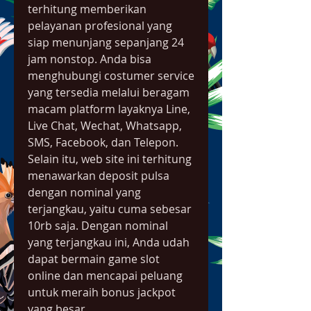
terhitung memberikan 
pelayanan profesional yang 
siap menunjang sepanjang 24 
jam nonstop. Anda bisa 
menghubungi costumer service 
yang tersedia melalui beragam 
macam platform layaknya Line, 
Live Chat, Wechat, Whatsapp, 
SMS, Facebook, dan Telepon.
Selain itu, web site ini terhitung 
menawarkan deposit pulsa 
dengan nominal yang 
terjangkau, yaitu cuma sebesar 
10rb saja. Dengan nominal 
yang terjangkau ini, Anda udah 
dapat bermain game slot 
online dan mencapai peluang 
untuk meraih bonus jackpot 
yang besar.