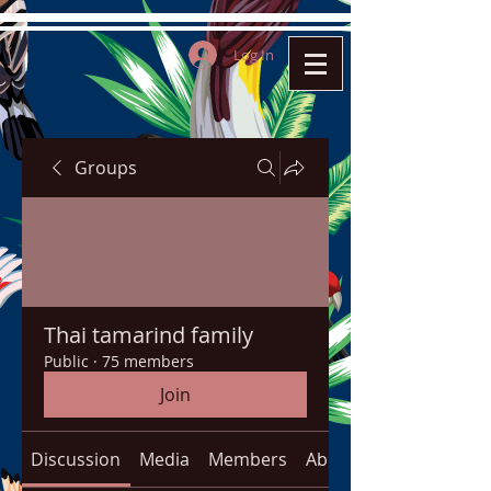
Log In
Groups
Thai tamarind family
Public
·
75 members
Join
Discussion
Media
Members
About