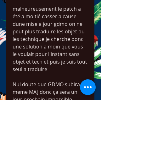
malheureusement le patch a 
été a moitié casser a cause 
dune mise a jour gdmo on ne 
peut plus traduire les objet ou 
les technique je cherche donc 
une solution a moin que vous 
le voulait pour l'instant sans 
objet et tech et puis je suis tout 
seul a traduire
Nul doute que GDMO subira la 
meme MAJ donc ça sera un 
jour prochain impossible 
d'appliquer tous ces patchs, 
donc aucun interet à travailler 
sur ce projet si ce n'est pour 
voir son travail réduit à néant 
d'ici peu :/... 