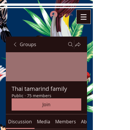
Log In
Groups
Thai tamarind family
Public
·
75 members
Join
Discussion
Media
Members
About